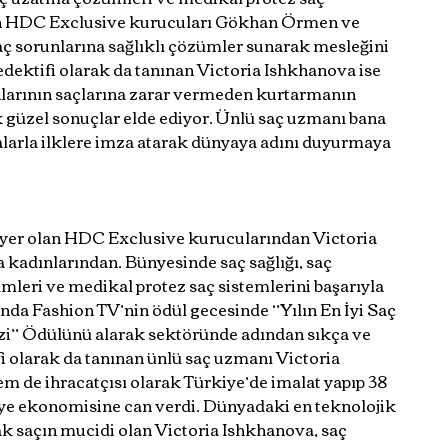
an HDC Exclusive kurucuları Gökhan Örmen ve 
aç sorunlarına sağlıklı çözümler sunarak mesleğini 
Dedektifi olarak da tanınan Victoria Ishkhanova ise 
nlarının saçlarına zarar vermeden kurtarmanın 
 güzel sonuçlar elde ediyor. Ünlü saç uzmanı bana 
alarla ilklere imza atarak dünyaya adını duyurmaya 
i yer olan HDC Exclusive kurucularından Victoria 
 kadınlarından. Bünyesinde saç sağlığı, saç 
leri ve medikal protez saç sistemlerini başarıyla 
da Fashion TV’nin ödül gecesinde ‘’Yılın En İyi Saç 
i’’ Ödülünü alarak sektöründe adından sıkça ve 
fi olarak da tanınan ünlü saç uzmanı Victoria 
m de ihracatçısı olarak Türkiye’de imalat yapıp 38 
ye ekonomisine can verdi. Dünyadaki en teknolojik 
saçın mucidi olan Victoria Ishkhanova, saç 