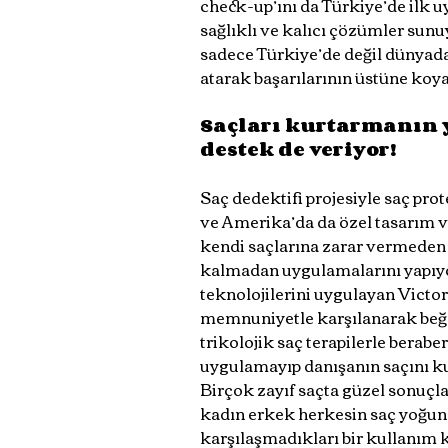
check-up’ını da Türkiye’de ilk u
sağlıklı ve kalıcı çözümler sunu
sadece Türkiye’de değil dünyada
atarak başarılarının üstüne koya
Saçları kurtarmanın y
destek de veriyor!
Saç dedektifi projesiyle saç prote
ve Amerika’da da özel tasarım v
kendi saçlarına zarar vermeden 
kalmadan uygulamalarını yapıyo
teknolojilerini uygulayan Victo
memnuniyetle karşılanarak beğen
trikolojik saç terapilerle berab
uygulamayıp danışanın saçını ku
Birçok zayıf saçta güzel sonuçl
kadın erkek herkesin saç yoğunl
karşılaşmadıkları bir kullanım k