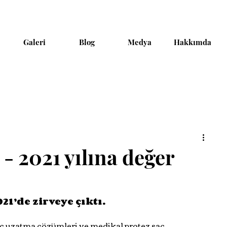
Galeri
Blog
Medya
Hakkımda
- 2021 yılına değer
21’de zirveye çıktı.
aç uzatma çözümleri ve medikal protez saç 