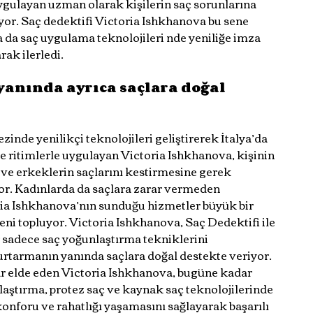
ygulayan uzman olarak kişilerin saç sorunlarına 
yor. Saç dedektifi Victoria Ishkhanova bu sene 
 da saç uygulama teknolojileri nde yeniliğe imza 
rak ilerledi.
anında ayrıca saçlara doğal 
zinde yenilikçi teknolojileri geliştirerek İtalya’da 
e ritimlerle uygulayan Victoria Ishkhanova, kişinin 
ve erkeklerin saçlarını kestirmesine gerek 
r. Kadınlarda da saçlara zarar vermeden 
ria Ishkhanova’nın sunduğu hizmetler büyük bir 
i topluyor. Victoria Ishkhanova, Saç Dedektifi ile 
er sadece saç yoğunlaştırma tekniklerini 
rtarmanın yanında saçlara doğal destekte veriyor. 
ar elde eden Victoria Ishkhanova, bugüne kadar 
aştırma, protez saç ve kaynak saç teknolojilerinde 
onforu ve rahatlığı yaşamasını sağlayarak başarılı 