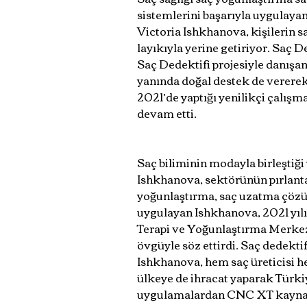
sistemlerini başarıyla uygulay
Victoria Ishkhanova, kişilerin s
layıkıyla yerine getiriyor. Saç 
Saç Dedektifi projesiyle danışa
yanında doğal destek de vererek
2021’de yaptığı yenilikçi çalışm
devam etti. 
Saç biliminin modayla birleştiğ
Ishkhanova, sektörünün pırlanta
yoğunlaştırma, saç uzatma çözüm
uygulayan Ishkhanova, 2021 yılın
Terapi ve Yoğunlaştırma Merkez
övgüyle söz ettirdi. Saç dedekti
Ishkhanova, hem saç üreticisi he
ülkeye de ihracat yaparak Türki
uygulamalardan CNC XT kaynak 