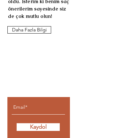
oldu. İsterim ki benim saç
önerilerim sayesinde siz
de çok mutlu olun!
Daha Fazla Bilgi
Benden Haber
Almak İçin
Kaydol