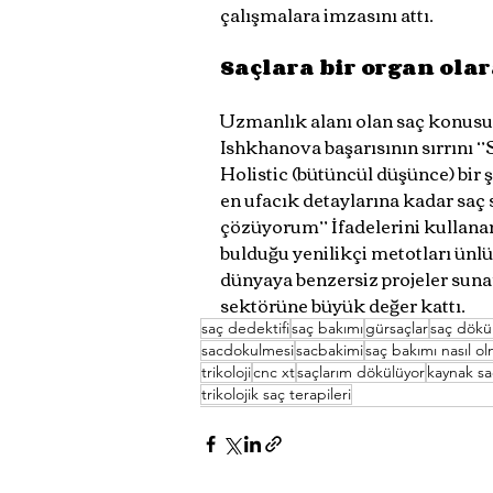
çalışmalara imzasını attı.
Saçlara bir organ ola
Uzmanlık alanı olan saç konusun
Ishkhanova başarısının sırrını ‘
Holistic (bütüncül düşünce) bir 
en ufacık detaylarına kadar saç s
çözüyorum’’ İfadelerini kullanar
bulduğu yenilikçi metotları ünl
dünyaya benzersiz projeler suna
sektörüne büyük değer kattı.
saç dedektifi
saç bakımı
gürsaçlar
saç dökü
sacdokulmesi
sacbakimi
saç bakımı nasıl ol
trikoloji
cnc xt
saçlarım dökülüyor
kaynak sa
trikolojik saç terapileri