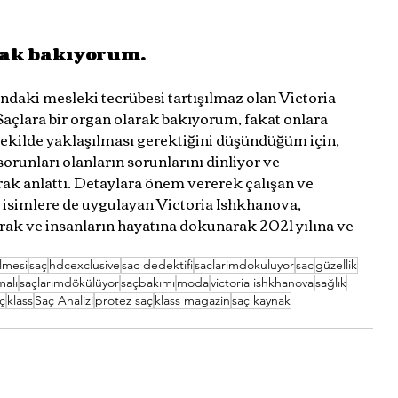
rak bakıyorum.
daki mesleki tecrübesi tartışılmaz olan Victoria 
’Saçlara bir organ olarak bakıyorum, fakat onlara 
şekilde yaklaşılması gerektiğini düşündüğüm için, 
orunları olanların sorunlarını dinliyor ve 
ak anlattı. Detaylara önem vererek çalışan ve 
ü isimlere de uygulayan Victoria Ishkhanova, 
rak ve insanların hayatına dokunarak 2021 yılına ve 
lmesi
saç
hdcexclusive
sac dedektifi
saclarimdokuluyor
sac
güzellik
malı
saçlarımdökülüyor
saçbakımı
moda
victoria ishkhanova
sağlık
ç
klass
Saç Analizi
protez saç
klass magazin
saç kaynak