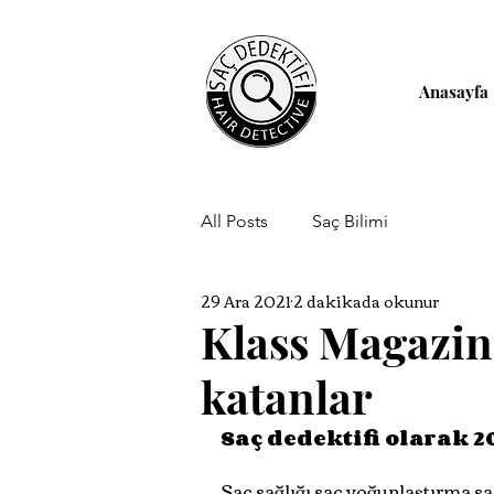
Anasayfa
All Posts
Saç Bilimi
29 Ara 2021
2 dakikada okunur
Klass Magazin 
katanlar
Saç dedektifi olarak 20
Saç sağlığı saç yoğunlaştırma s