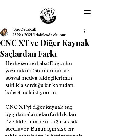
Saç Dedektifi
13 Nis 2021
3 dakikada okunur
CNC XT ve Diğer Kaynak
Saçlardan Farkı
Herkese merhaba! Bugünkü 
yazımda müşterilerimin ve 
sosyal medya takipçilerimin 
sıklıkla sorduğu bir konudan 
bahsetmek istiyorum. 
CNC XT’yi diğer kaynak saç 
uygulamalarından farklı kılan 
özelliklerinin ne olduğu sık sık 
soruluyor. Bunun için size bir 
tablo hazırladım ki benim ve pek 