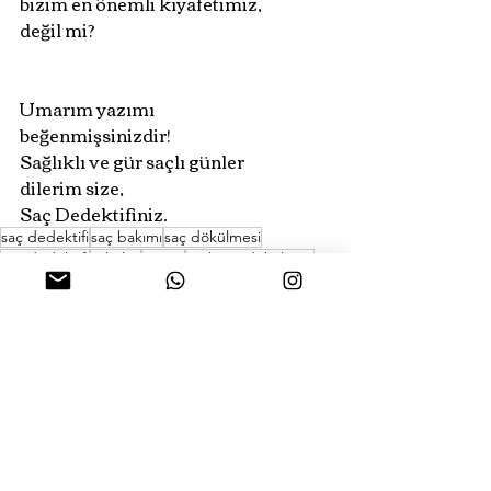
bizim en önemli kıyafetimiz, 
değil mi?
Umarım yazımı 
beğenmişsinizdir!
Sağlıklı ve gür saçlı günler 
dilerim size,
Saç Dedektifiniz.
saç dedektifi
saç bakımı
saç dökülmesi
sac dedektifi
trikoloji
cnc xt
saçlarım dökülüyor
kaynak saç
gür saçlar
saç terapisi
bakımlı saç
sac bakimi
hdc exclusive
hair extensions
saç terapileri
saç bakımı tavsiyeleri
medikal kaynak
trikolojik saç bakımı
CNC XT Medikal Kaynak Saç
CNCXT
kaynak saç uygulaması
mikro kaynak
keratinli kaynak
bant kaynak
yoğun saçlar
saç dökülmesini nasıl durdurabilirim
kaynak saç nasıl kullanılır
saç kaynağı fiyatları
kaynak saç nedir
kaynak saç zarar verir mi