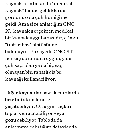
kaynakların bir anda “medikal 
kaynak” haline geldiklerini 
gördüm, o da çok komiğime 
geldi. Ama size anlattığım CNC 
XT kaynak gerçekten medikal 
bir kaynak uygulamasıdır, çünkü 
“tıbbi cihaz” statüsünde 
bulunuyor. Bu sayede CNC XT 
her saç durumuna uygun, yani 
çok saçı olan ya da hiç saçı 
olmayan biri rahatlıkla bu 
kaynağı kullanabiliyor.
Diğer kaynaklar bazı durumlarda 
bize birtakım limitler 
yaşatabiliyor. Örneğin, saçları 
toplarken acıtabiliyor veya 
gözükebiliyor. Tabloda da 
anlatmaya çalıştığım detaylar da 