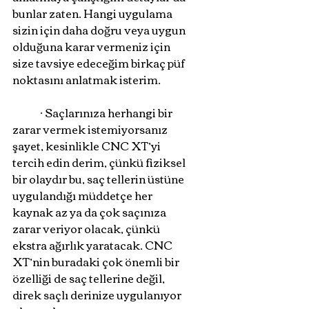
bunlar zaten. Hangi uygulama 
sizin için daha doğru veya uygun 
olduğuna karar vermeniz için 
size tavsiye edeceğim birkaç püf 
noktasını anlatmak isterim. 
	· Saçlarınıza herhangi bir 
zarar vermek istemiyorsanız 
şayet, kesinlikle CNC XT’yi 
tercih edin derim, çünkü fiziksel 
bir olaydır bu, saç tellerin üstüne 
uygulandığı müddetçe her 
kaynak az ya da çok saçınıza 
zarar veriyor olacak, çünkü 
ekstra ağırlık yaratacak. CNC 
XT’nin buradaki çok önemli bir 
özelliği de saç tellerine değil, 
direk saçlı derinize uygulanıyor 